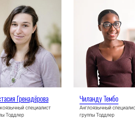
стасия Гренадёрова
Чиланду Тембо
коязычный специалист
Англоязычный специали
ппы
Тоддлер
группы Тоддлер