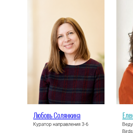
Любовь Солянкина
Ел
е
Куратор направления 3-6
Веду
Birds