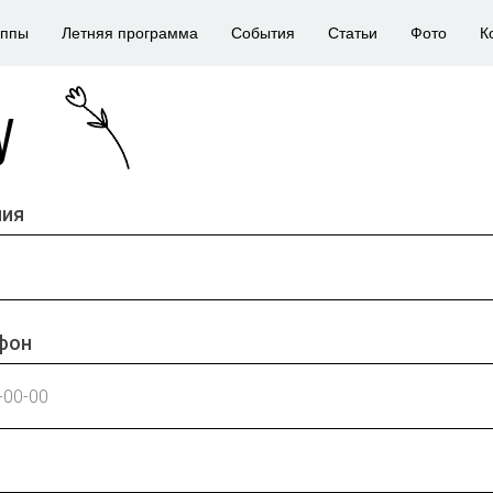
уппы
Летняя программа
События
Статьи
Фото
К
у
лия
фон